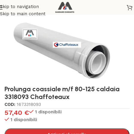
Skip to navigation
Home
/
RISCALDAMENTO
/
ACCESSORI E RICAMBI CALDAIE
Skip to main content
Prolunga coassiale m/f 80-125 caldaia
3318093 Chaffoteaux
COD:
1673318093
57,40
€
1 disponibili
1 disponibili