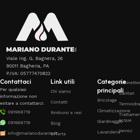
Viale Ing. G. Bagnera, 26
90011 Bagheria, PA
P.IVA: 05777470823
Contattaci
Link utili
Categorie
Rubinetter
principali
Per qualsiasi
Chi siamo
Sanitari
informazione non
Bricolage
Contatti
esitare a contattarci:
Termoidra
Climatizzazione
091968719
Rimborsi e resi
Trattame
acque
Giardinaggio
091968719
Blog
Vernici
Lavanderia
info@marianodurante.it
Offerte