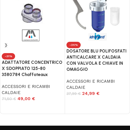
-34%
DOSATORE BLU POLIFOSFATI
ANTICALCARE X CALDAIA
-31%
ADATTATORE CONCENTRICO
CON VALVOLA E CHIAVE IN
X SDOPPIATO 125-80
OMAGGIO
3580784 Chaffoteaux
ACCESSORI E RICAMBI
ACCESSORI E RICAMBI
CALDAIE
CALDAIE
24,99
€
37,99
€
49,00
€
71,50
€
Aggiungi al carrello
Aggiungi al carrello
Read More