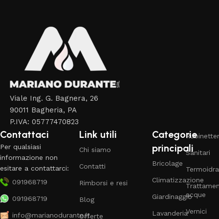
Viale Ing. G. Bagnera, 26
90011 Bagheria, PA
P.IVA: 05777470823
Contattaci
Link utili
Categorie
Rubinetter
principali
Per qualsiasi
Chi siamo
Sanitari
informazione non
Bricolage
Contatti
esitare a contattarci:
Termoidra
Climatizzazione
091968719
Rimborsi e resi
Trattame
acque
Giardinaggio
091968719
Blog
Vernici
Lavanderia
info@marianodurante.it
Offerte