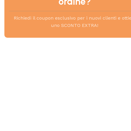
ordine?
Richiedi il coupon esclusivo per i nuovi clienti e otti
uno SCONTO EXTRA!