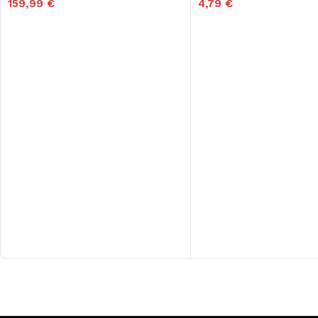
159,99
€
4,79
€
Read More