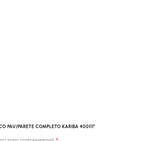
CO PAV/PARETE COMPLETO KARIBA 400111”
*
tori sono contrassegnati