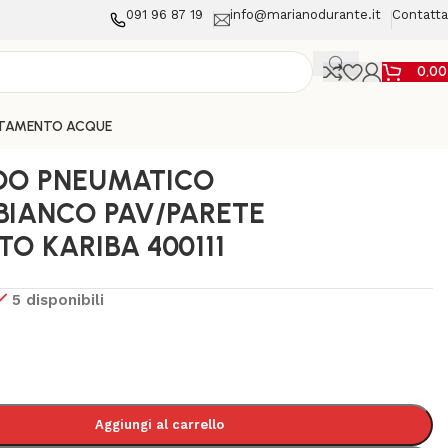
091 96 87 19
info@marianodurante.it
Contatta
0,0
TAMENTO ACQUE
O KARIBA 400111
O PNEUMATICO
BIANCO PAV/PARETE
O KARIBA 400111
5 disponibili
Aggiungi al carrello