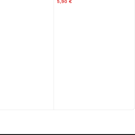
5,90
€