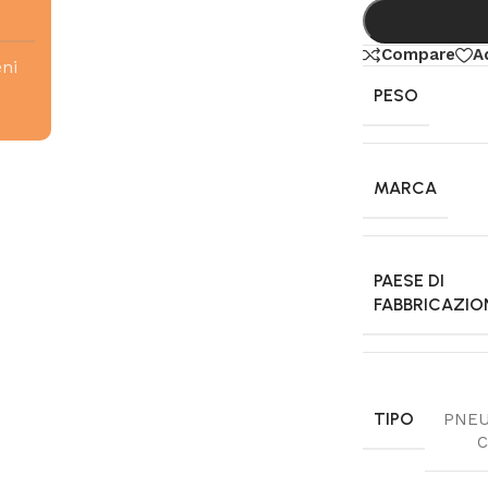
Compare
A
eni
PESO
MARCA
PAESE DI
FABBRICAZIO
TIPO
PNEU
C