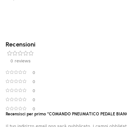
Recensioni
0 reviews
0
0
0
0
0
Recensisci per primo “COMANDO PNEUMATICO PEDALE BIAN
Il tuo indirizzo email non sarà pubblicato.
I campi obbliga