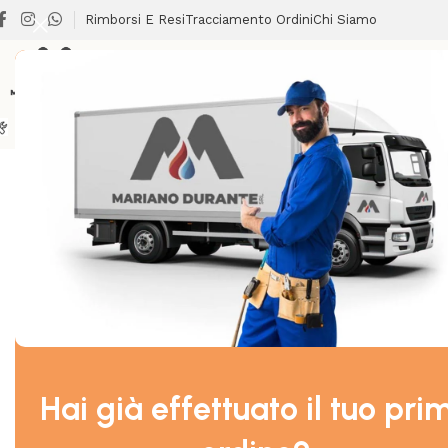
Rimborsi E Resi
Tracciamento Ordini
Chi Siamo
BRICOLAGE
CLIMATIZZAZIONE
LAVANDERIA
RISCALDA
Home
/
SANITARI
/
RICAMBI E ACCESSORI CASSETTE WC
/
CO
Hai già effettuato il tuo pri