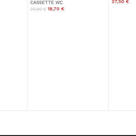
27,50
€
CASSETTE WC
18,70
€
20,60
€