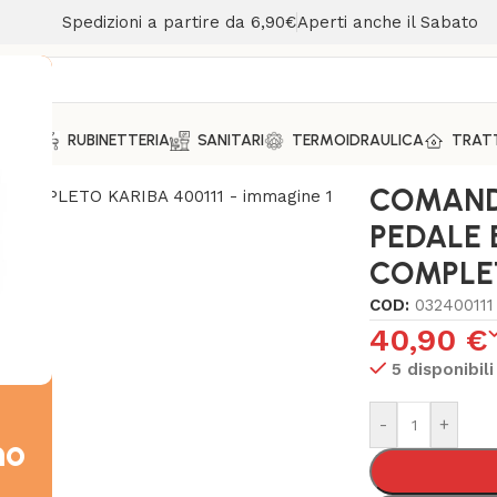
Spedizioni a partire da 6,90€
Aperti anche il Sabato
MENTO
RUBINETTERIA
SANITARI
TERMOIDRAULICA
TRAT
MANDO PNEUMATICO PEDALE BIANCO PAV/PARETE COMPLET
COMAND
PEDALE 
COMPLET
COD:
032400111
40,90
€
5 disponibili
-
+
mo