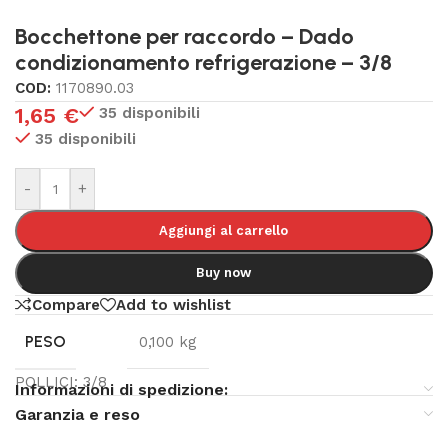
Bocchettone per raccordo – Dado
condizionamento refrigerazione – 3/8
COD:
1170890.03
1,65
€
35 disponibili
35 disponibili
-
+
Aggiungi al carrello
Buy now
Compare
Add to wishlist
PESO
0,100 kg
POLLICI: 3/8
Informazioni di spedizione:
Garanzia e reso