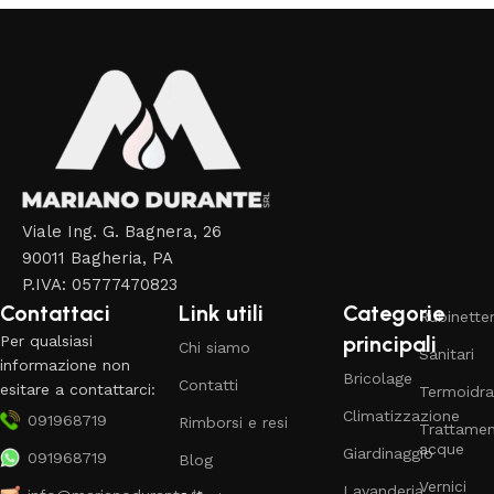
Viale Ing. G. Bagnera, 26
90011 Bagheria, PA
P.IVA: 05777470823
Contattaci
Link utili
Categorie
Rubinetter
principali
Per qualsiasi
Chi siamo
Sanitari
informazione non
Bricolage
Contatti
esitare a contattarci:
Termoidra
Climatizzazione
091968719
Rimborsi e resi
Trattame
acque
Giardinaggio
091968719
Blog
Vernici
Lavanderia