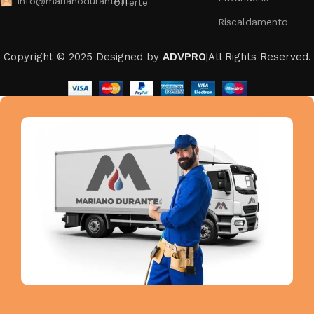
info@marianodurante.it
Offerte
Riscaldamento
Copyright © 2025 Designed by
ADVPRO
|All Rights Reserved.