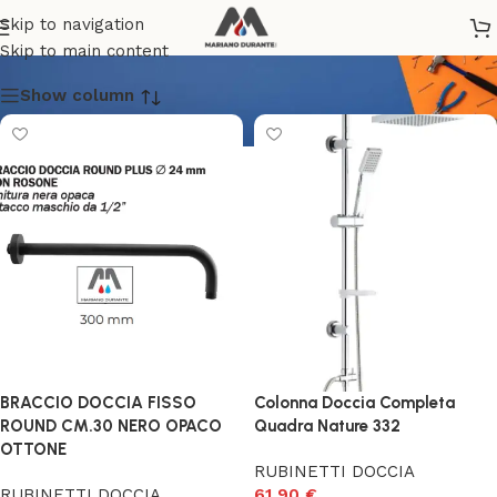
RUBINETTI DOCCIA
Skip to navigation
Skip to main content
Show column
BRACCIO DOCCIA FISSO
Colonna Doccia Completa
ROUND CM.30 NERO OPACO
Quadra Nature 332
OTTONE
RUBINETTI DOCCIA
RUBINETTI DOCCIA
61,90
€