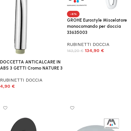
-6%
GROHE Eurostyle Miscelatore
monocomando per doccia
33635003
RUBINETTI DOCCIA
134,90
€
143,20
€
Aggiungi al carrello
DOCCETTA ANTICALCARE IN
ABS 3 GETTI Cromo NATURE 3
RUBINETTI DOCCIA
4,90
€
Aggiungi al carrello