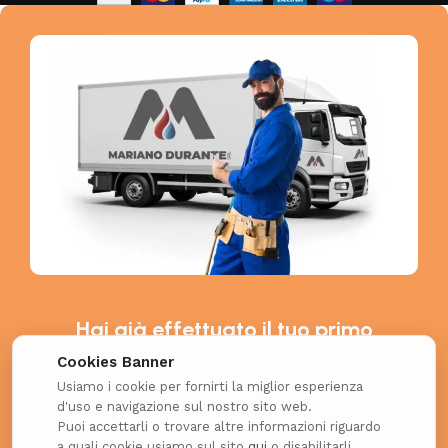
Hai già effettuato il tuo primo
ordine?
Cookies Banner
Usiamo i cookie per fornirti la miglior esperienza
d'uso e navigazione sul nostro sito web.
Richiedi il coupon esclusivo per i nuovi clienti e
Puoi accettarli o trovare altre informazioni riguardo
ottieni uno SCONTO EXTRA!
a quali cookie usiamo sul sito
qui
o disabilitarli