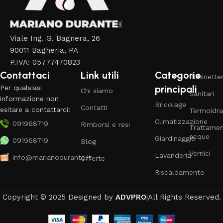
Viale Ing. G. Bagnera, 26
90011 Bagheria, PA
P.IVA: 05777470823
Contattaci
Link utili
Categorie
Rubinetter
principali
Per qualsiasi
Chi siamo
Sanitari
informazione non
Bricolage
Contatti
esitare a contattarci:
Termoidra
Climatizzazione
091968719
Rimborsi e resi
Trattame
acque
Giardinaggio
091968719
Blog
Vernici
Lavanderia
info@marianodurante.it
Offerte
Riscaldamento
Copyright © 2025 Designed by
ADVPRO
|All Rights Reserved.