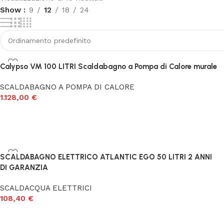
Show
9
12
18
24
Le nostre offerte
Scopri i prodotti in offerta
Vai alle offerte
Calypso VM 100 LITRI Scaldabagno a Pompa di Calore murale
SCALDABAGNO A POMPA DI CALORE
1.128,00
€
SCALDABAGNO ELETTRICO ATLANTIC EGO 50 LITRI 2 ANNI
DI GARANZIA
SCALDACQUA ELETTRICI
108,40
€