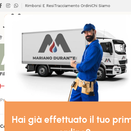
Rimborsi E Resi
Tracciamento Ordini
Chi Siamo
BRICOLAGE
CLIMATIZZAZIONE
LAVANDERIA
RISCALDA
Atlantic
Filtra Per Prezzo
Prezzo:
60 €
—
1.130 €
Hai già effettuato il tuo pri
Categorie