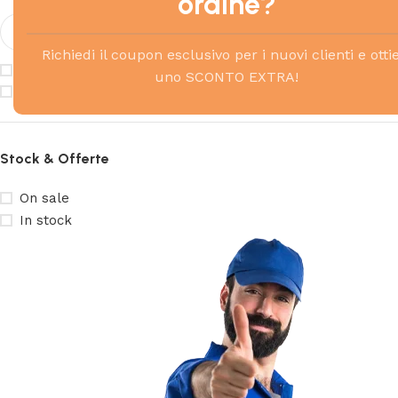
ordine?
Richiedi il coupon esclusivo per i nuovi clienti e otti
SCALDABAGNO A POMPA DI CALORE
uno SCONTO EXTRA!
SCALDACQUA ELETTRICI
Stock & Offerte
On sale
In stock