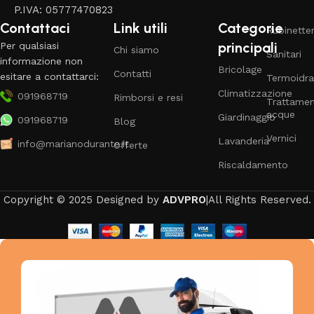
P.IVA: 05777470823
Contattaci
Link utili
Categorie
Rubinetter
principali
Per qualsiasi
Chi siamo
Sanitari
informazione non
Bricolage
Contatti
esitare a contattarci:
Termoidra
Climatizzazione
091968719
Rimborsi e resi
Trattame
acque
Giardinaggio
091968719
Blog
Vernici
Lavanderia
info@marianodurante.it
Offerte
Riscaldamento
Copyright © 2025 Designed by
ADVPRO
|All Rights Reserved.