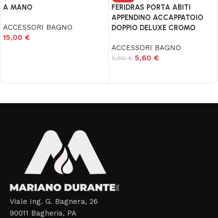
FERIDRAS PORTA ABITI
A MANO
APPENDINO ACCAPPATOIO
ACCESSORI BAGNO
DOPPIO DELUXE CROMO
15,00
€
ACCESSORI BAGNO
Aggiungi al carrello
5,60
€
9,90
€
Aggiungi al carrello
Read More
Viale Ing. G. Bagnera, 26
90011 Bagheria, PA