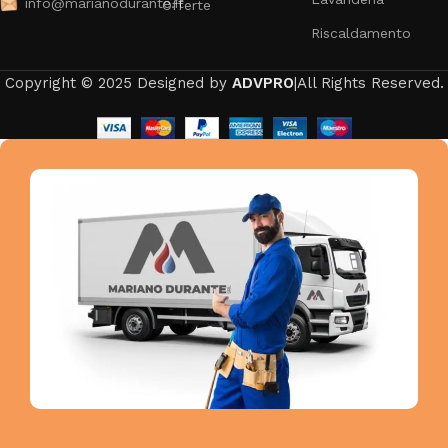
info@marianodurante.it
Offerte
Riscaldamento
Copyright © 2025 Designed by
ADVPRO
|All Rights Reserved.