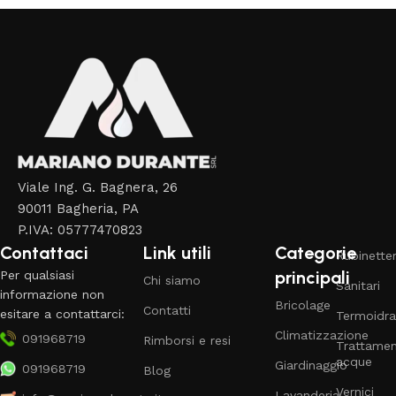
Viale Ing. G. Bagnera, 26
90011 Bagheria, PA
P.IVA: 05777470823
Contattaci
Link utili
Categorie
Rubinetter
principali
Per qualsiasi
Chi siamo
Sanitari
informazione non
Bricolage
Contatti
esitare a contattarci:
Termoidra
Climatizzazione
091968719
Rimborsi e resi
Trattame
acque
Giardinaggio
091968719
Blog
Vernici
Lavanderia